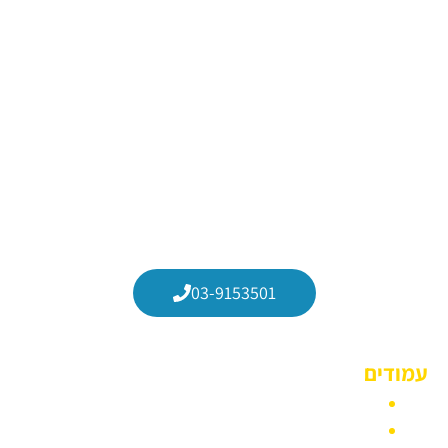
התקשרו עכשיו
03-9153501
עמודים
הצהרת נגישות
הסעות עובדים