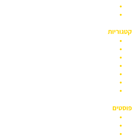
אודות
דף הבית
קטגוריות
סוגי רכבים
מונית גדולה
חברת הסעות
הסעות לנתב״ג
הסעות לחתונה
הסעות לאירועים
אזורי שירות
פוסטים
מיניבוס 12 מקומות
מונית 6 מקומות
מונית 5 מקומות