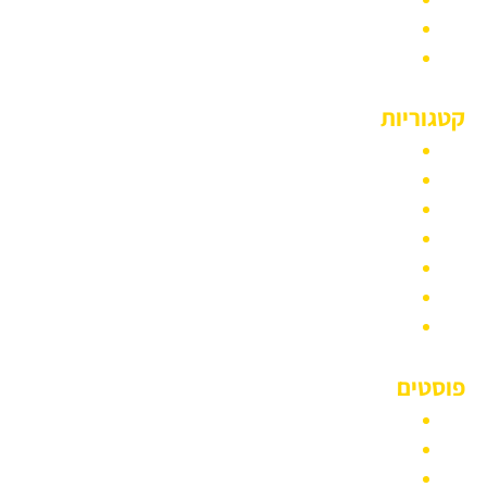
אודות
דף הבית
קטגוריות
סוגי רכבים
מונית גדולה
חברת הסעות
הסעות לנתב״ג
הסעות לחתונה
הסעות לאירועים
אזורי שירות
פוסטים
מיניבוס 12 מקומות
מונית 6 מקומות
מונית 5 מקומות