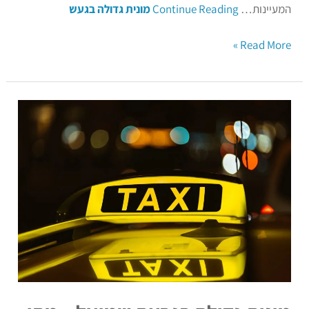
המעיינות…
Continue Reading
מונית גדולה בגעש
Read More »
מונית
גדולה
בגבעת
שמואל
–
מתי
נכון
להשתמש
בשירות
זה?